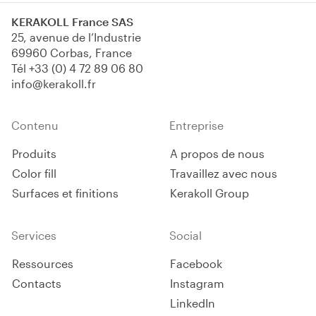
couches avec un noyau
imperméable en TPE résistant
KERAKOLL France SAS
aux alcalis et des fibres de
25, avenue de l’Industrie
polypropylène assure une
69960 Corbas, France
compatibilité totale avec les
Tél
+33 (0) 4 72 89 06 80
produits d’étanchéité.
info@kerakoll.fr
Contenu
Entreprise
Produits
A propos de nous
Color fill
Travaillez avec nous
Surfaces et finitions
Kerakoll Group
Services
Social
Ressources
Facebook
Contacts
Instagram
LinkedIn