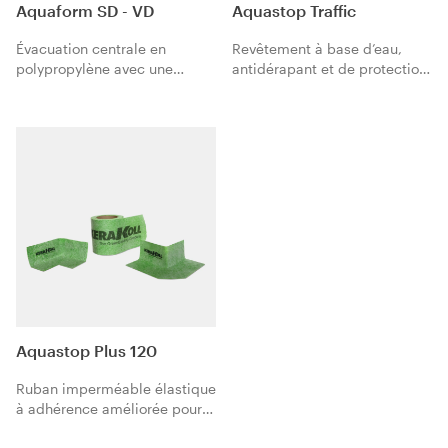
Aquaform SD - VD
Aquastop Traffic
Évacuation centrale en
Revêtement à base d’eau,
polypropylène avec une
antidérapant et de protection,
membrane imperméable en
pour Aquastop Nanoflex.
polyéthylène revêtue des
deux côtés de tissu en
polypropylène à utiliser dans
les systèmes
d’imperméabilisation
Kerakoll.
Aquastop Plus 120
Ruban imperméable élastique
à adhérence améliorée pour
joints. La structure à trois