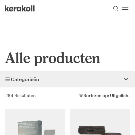
Go to Homepage
Skip to main content
Alle producten
Categorieën
284 Resultaten
Sorteren op:
Uitgelicht
Sorteren op: