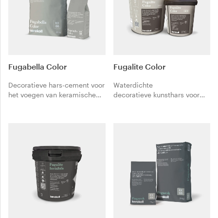
Fugabella Color
Fugalite Color
Decoratieve hars-cement voor
Waterdichte
het voegen van keramische
decoratieve kunsthars voor
tegels, mozaïek en
het voegen en verlijmen van
natuursteen. Makkelijk
keramische tegels, mozaïek
verwerkbaar.
en natuursteen. Makkelijk
schoon te maken,
vlekkenwerend.