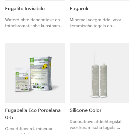
Fugalite Invisibile
Fugarok
Waterdichte decoratieve en
Mineraal voegmiddel voor
fotochromatische kunsthars
keramische tegels en
voor het voegen en verlijmen
natuursteen. Lange
van glasmozaïek en
verwerkbaarheid en hoge
keramische tegels met
bestendigheid, zeer goed
geringe dikte. Garandeert
reinigbaar.
esthetische continuïteit.
Fugabella Eco Porcelana
Silicone Color
0-5
Decoratieve afdichtingskit
voor keramische tegels,
Gecertificeerd, mineraal
mozaïek en zwembaden.