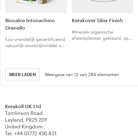
Biocalce Intonachino
Kerakover Silox Finish
Granello
Minerale organische
afwerkpleister, gekleurd, op
Eco-vriendelijk gecertificeerd
basis silosanen op
natuurlijk voorstrijkmiddel van
waterbasis.
natuurlijke zuivere kalk NHL
3.5 volgens de norm EN 459-1
voor de zeer luchtdoorlatende
afwerking met grote korrel
MEER LADEN
Weergave van 12 van 284 elementen
van bepleisteringen.
Kerakoll UK Ltd
Tomlinson Road
Leyland, PR25 2DY
United Kingdom
Tel.
+44 01772 456 831